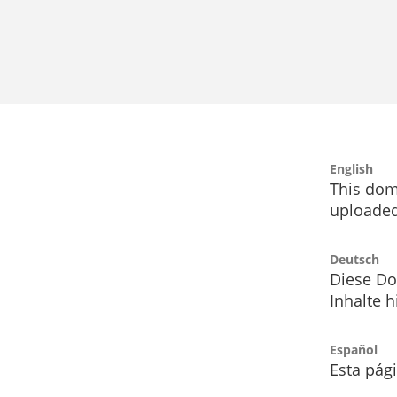
English
This dom
uploaded
Deutsch
Diese Do
Inhalte h
Español
Esta pág