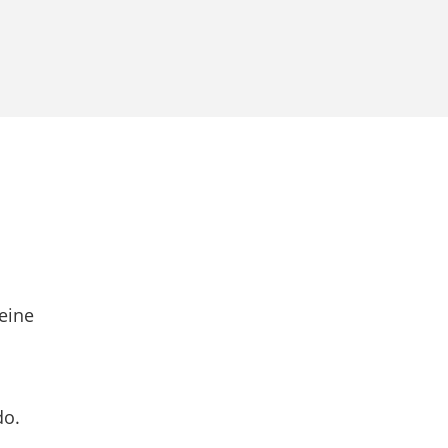
eine
do.